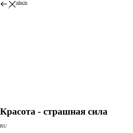
More products
Красота - страшная сила
RU
BUY NOW